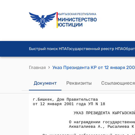
КЫРГЫЗСКАЯ РЕСПУБЛИКА
МИНИСТЕРСТВО
ЮСТИЦИИ
Быстрый поиск НПА
Государственный реестр НПА
Обрат
›
Главная
Документ
Реквизиты
Ссылающиеся