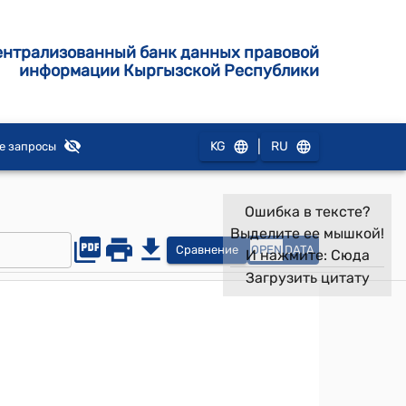
ентрализованный банк данных правовой
информации Кыргызской Республики
|
KG
RU
е запросы
Ошибка в тексте?
Выделите ее мышкой!
Сравнение
OPEN
DATA
И нажмите:
Сюда
Загрузить цитату