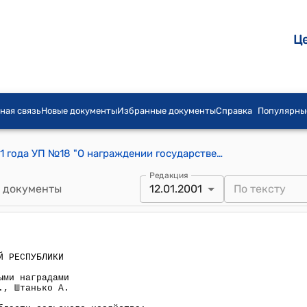
Ц
ная связь
Новые документы
Избранные документы
Справка
Популярны
Указ Президента КР от 12 января 2001 года УП №18 "О награждении государственными наградами Акматалиева А., Рысалиева К., Штанько А."
Редакция
 документы
12.01.2001