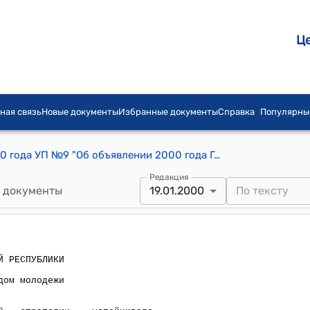
Ц
ная связь
Новые документы
Избранные документы
Справка
Популярны
Указ Президента КР от 19 января 2000 года УП №9 "Об объявлении 2000 года Годом молодежи и образования"
Редакция
 документы
19.01.2000