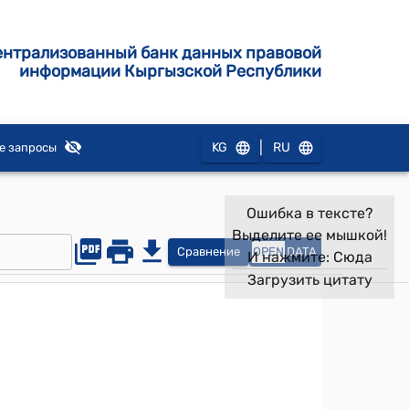
ентрализованный банк данных правовой
информации Кыргызской Республики
|
KG
RU
е запросы
Ошибка в тексте?
Выделите ее мышкой!
Сравнение
OPEN
DATA
И нажмите:
Сюда
Загрузить цитату