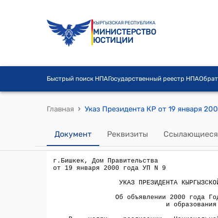
КЫРГЫЗСКАЯ РЕСПУБЛИКА
МИНИСТЕРСТВО
ЮСТИЦИИ
Быстрый поиск НПА
Государственный реестр НПА
Обрат
›
Главная
Документ
Реквизиты
Ссылающиеся