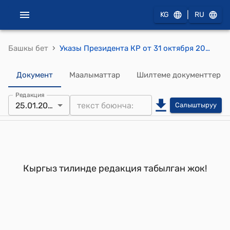
|
KG
RU
›
Башкы бет
Указы Президента КР от 31 октября 2002 года №300 "О внесении изменений и дополнений в некоторые решения Президента Кыргызской Республики"
Документ
Маалыматтар
Шилтеме документтер
Редакция
25.01.2012
Салыштыруу
Кыргыз тилинде редакция табылган жок!