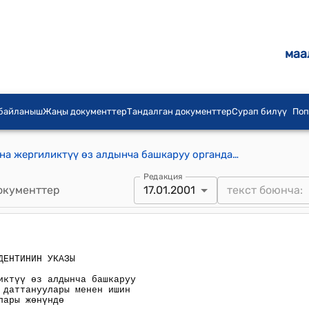
маа
 байланыш
Жаңы документтер
Тандалган документтер
Сурап билүү
Поп
Аткаруу бийлик органдарынын жана жергиликтүү өз алдынча башкаруу органдарынын жарандардын арыздары жана даттануулары менен ишин мындан ары өркүндөтүү чаралары жөнүндө
Редакция
окументтер
17.01.2001