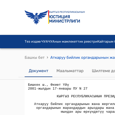
КЫРГЫЗ РЕСПУБЛИКАСЫНЫН
ЮСТИЦИЯ
МИНИСТРЛИГИ
Тез издөө ЧУА
ЧУАнын мамлекеттик реестри
Кайтарым
›
Башкы бет
Документ
Маалыматтар
Шилтеме д