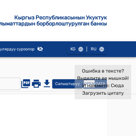
Кыргыз Республикасынын Укуктук
лыматтардын борборлоштурулган банкы
|
KG
RU
улярдуу суроолор
Ошибка в тексте?
Выделите ее мышкой!
Салыштыруу
OPEN
DATA
И нажмите:
Сюда
Загрузить цитату