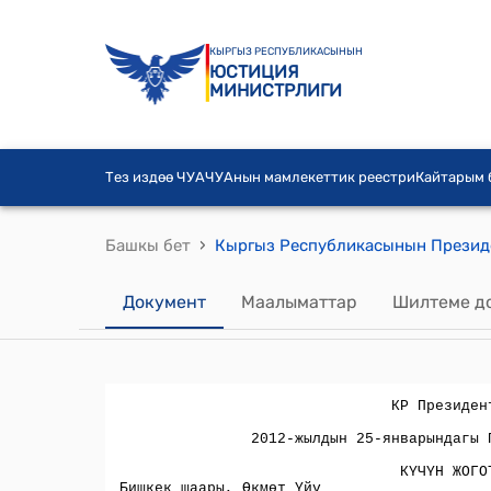
КЫРГЫЗ РЕСПУБЛИКАСЫНЫН
ЮСТИЦИЯ
МИНИСТРЛИГИ
Тез издөө ЧУА
ЧУАнын мамлекеттик реестри
Кайтарым
›
Башкы бет
Документ
Маалыматтар
Шилтеме д