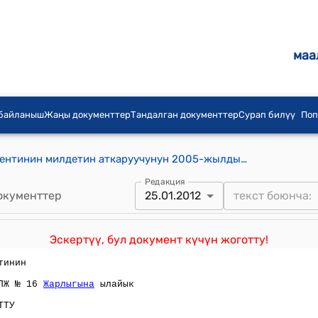
маа
 байланыш
Жаңы документтер
Тандалган документтер
Сурап билүү
Поп
Кыргыз Республикасынын Президентинин милдетин аткаруучунун 2005-жылдын 12-июлундагы № 273 "Кыргыз Республикасынын Президентинин кээ бир мыйзам актыларына өзгөртүүлөрдү жана толуктоолорду киргизүү жөнүндө" жарлыгы
Редакция
окументтер
25.01.2012
Эскертүү, бул документ күчүн жоготту!