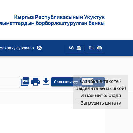
Кыргыз Республикасынын Укуктук
лыматтардын борборлоштурулган банкы
|
KG
RU
улярдуу суроолор
Ошибка в тексте?
Салыштыруу
OPEN
DATA
Выделите ее мышкой!
И нажмите:
Сюда
Загрузить цитату