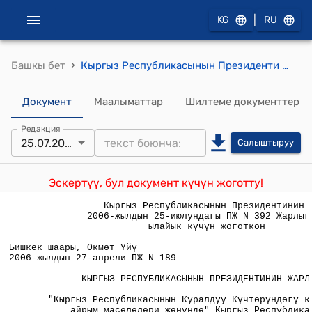
|
KG
RU
›
Башкы бет
Кыргыз Республикасынын Президенти 2006-жылдын 27-апрелиндеги № 189 «Кыргыз Республикасынын Куралдуу Күчтөрүндөгү кадр ишинин айрым маселелери жөнүндө» Кыргыз Республикасынын Президентинин 2000-жылдын 8-октябрындагы Указына толуктоо киргизүү тууралу" жарлыгы
Документ
Маалыматтар
Шилтеме документтер
Редакция
25.07.2006
Салыштыруу
Эскертүү, бул документ күчүн жоготту!