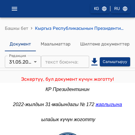
|
KG
RU
›
Башкы бет
Кыргыз Республикасынын Президентинин 2006-жылдын 28-июнундагы № 327 "Кыргыз Республикасында муниципалдык кызматты камсыз кылуунун жана уюштуруунун негизги маселелери жөнүндө" жарлыгы
Документ
Маалыматтар
Шилтеме документтер
Редакция
31.05.2022
Салыштыруу
Эскертүү, бул документ күчүн жоготту!