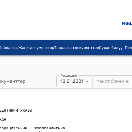
маа
 байланыш
Жаңы документтер
Тандалган документтер
Сурап билүү
Поп
Редакция
окументтер
18.01.2001