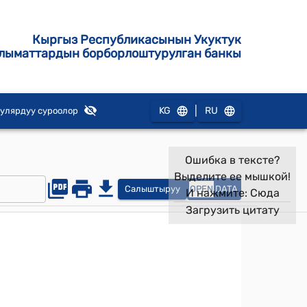
Кыргыз Республикасынын Укуктук
лыматтардын борборлоштурулган банкы
|
KG
RU
улярдуу суроолор
Ошибка в тексте?
Выделите ее мышкой!
Салыштыруу
OPEN
DATA
И нажмите:
Сюда
Загрузить цитату