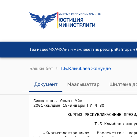
КЫРГЫЗ РЕСПУБЛИКАСЫНЫН
ЮСТИЦИЯ
МИНИСТРЛИГИ
Тез издөө ЧУА
ЧУАнын мамлекеттик реестри
Кайтарым
›
Башкы бет
Т.Б.Клычбаев жөнүндө
Документ
Маалыматтар
Шилтеме д