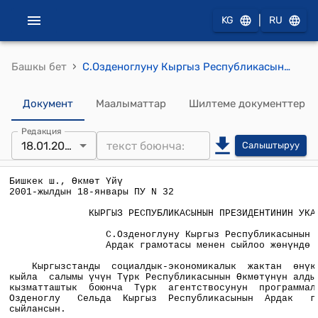
|
KG
RU
›
Башкы бет
С.Озденоглуну Кыргыз Республикасынын Ардак грамотасы менен сыйлоо жөнүндө
Документ
Маалыматтар
Шилтеме документтер
Редакция
18.01.2001
Салыштыруу