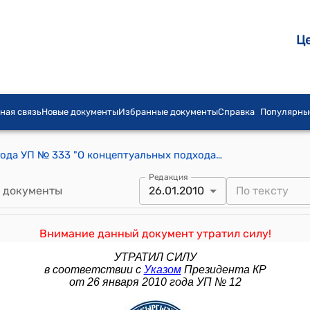
Ц
ная связь
Новые документы
Избранные документы
Справка
Популярны
Указ Президента КР от 4 июля 2007 года УП № 333 "О концептуальных подходах к реорганизации системы административно-территориального устройства в Кыргызской Республике"
Редакция
 документы
26.01.2010
Внимание данный документ утратил силу!