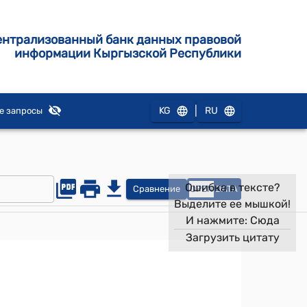
ентрализованный банк данных правовой
информации Кыргызской Республики
|
KG
RU
е запросы
Ошибка в тексте?
Сравнение
OPEN
DATA
Выделите ее мышкой!
И нажмите:
Сюда
Загрузить цитату