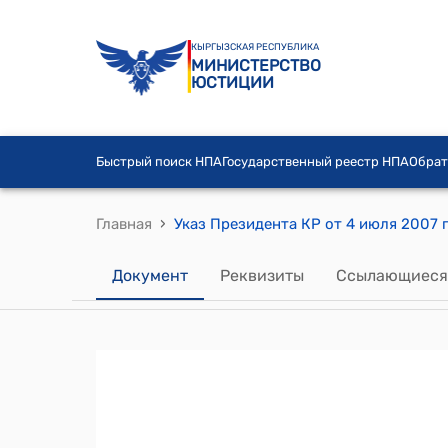
КЫРГЫЗСКАЯ РЕСПУБЛИКА
МИНИСТЕРСТВО
ЮСТИЦИИ
Быстрый поиск НПА
Государственный реестр НПА
Обрат
›
Главная
Документ
Реквизиты
Ссылающиеся