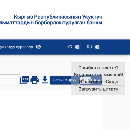
Кыргыз Республикасынын Укуктук
лыматтардын борборлоштурулган банкы
|
KG
RU
улярдуу суроолор
Ошибка в тексте?
Выделите ее мышкой!
Салыштыруу
OPEN
DATA
И нажмите:
Сюда
Загрузить цитату