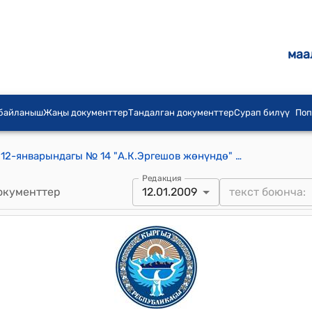
маа
 байланыш
Жаңы документтер
Тандалган документтер
Сурап билүү
Поп
КР Президентинин 2009-жылдын 12-январындагы № 14 "А.К.Эргешов жөнүндө" жарлыгы
Редакция
окументтер
12.01.2009