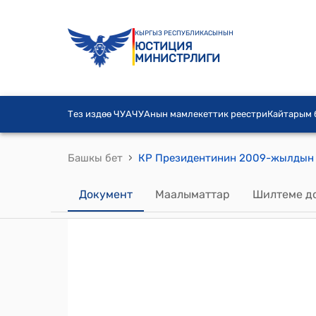
КЫРГЫЗ РЕСПУБЛИКАСЫНЫН
ЮСТИЦИЯ
МИНИСТРЛИГИ
Тез издөө ЧУА
ЧУАнын мамлекеттик реестри
Кайтарым
›
Башкы бет
Документ
Маалыматтар
Шилтеме д