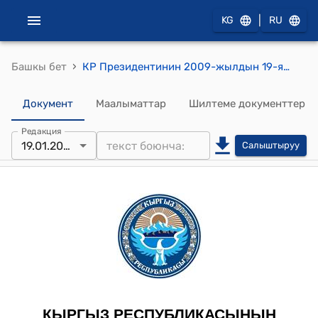
|
KG
RU
›
Башкы бет
КР Президентинин 2009-жылдын 19-январындагы № 41 "М.В.Каганер жөнүндө" жарлыгы
Документ
Маалыматтар
Шилтеме документтер
Редакция
19.01.2009
Салыштыруу