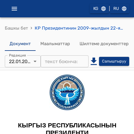
|
KG
RU
›
Башкы бет
КР Президентинин 2009-жылдын 22-январындагы ПЖ № 48 " Р.Т.Жамгырчиевге класстык чен берүү жөнүндө" жарлыгы
Документ
Маалыматтар
Шилтеме документтер
Редакция
22.01.2009
Салыштыруу