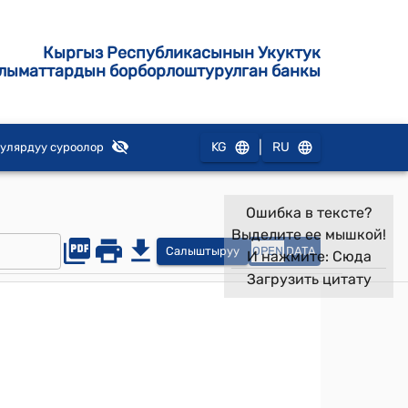
Кыргыз Республикасынын Укуктук
лыматтардын борборлоштурулган банкы
|
KG
RU
улярдуу суроолор
Ошибка в тексте?
Выделите ее мышкой!
Салыштыруу
OPEN
DATA
И нажмите:
Сюда
Загрузить цитату