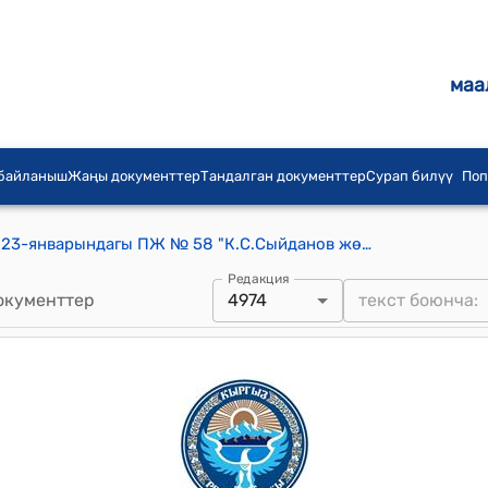
маа
 байланыш
Жаңы документтер
Тандалган документтер
Сурап билүү
Поп
КР Президентинин 2009-жылдын 23-январындагы ПЖ № 58 "К.С.Сыйданов жөнүндө" жарлыгы
Редакция
окументтер
4974