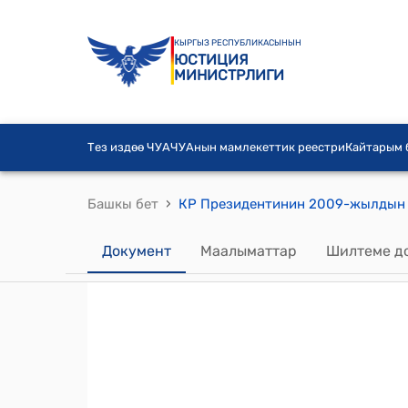
КЫРГЫЗ РЕСПУБЛИКАСЫНЫН
ЮСТИЦИЯ
МИНИСТРЛИГИ
Тез издөө ЧУА
ЧУАнын мамлекеттик реестри
Кайтарым
›
Башкы бет
Документ
Маалыматтар
Шилтеме д