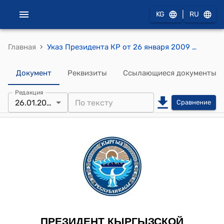
|
KG
RU
›
Главная
Указ Президента КР от 26 января 2009 года № 81 "О Сыйданове К.С."
Документ
Реквизиты
Ссылающиеся документы
Редакция
26.01.2009
Сравнение