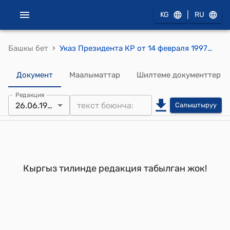
|
KG
RU
›
Башкы бет
Указ Президента КР от 14 февраля 1997 года УП №50 "О реорганизации структуры Администрации Президента Кыргызской Республики"
Документ
Маалыматтар
Шилтеме документтер
Редакция
26.06.1998
Салыштыруу
Кыргыз тилинде редакция табылган жок!