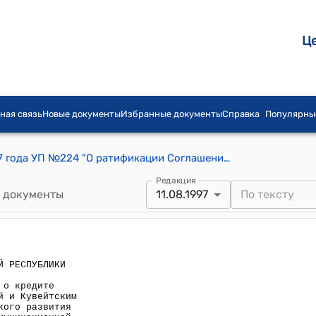
Ц
ная связь
Новые документы
Избранные документы
Справка
Популярны
Указ Президента КР от 11 августа 1997 года УП №224 "О ратификации Соглашения о кредите между Кыргызской Республикой и Кувейтским фондом Арабского экономического развития по проекту развития телекоммуникационной структуры города Ош"
Редакция
 документы
11.08.1997