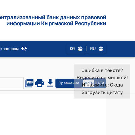
ентрализованный банк данных правовой
информации Кыргызской Республики
|
KG
RU
е запросы
Ошибка в тексте?
Выделите ее мышкой!
Сравнение
OPEN
DATA
И нажмите:
Сюда
Загрузить цитату