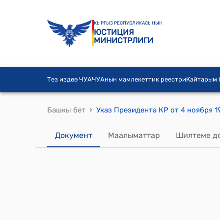
КЫРГЫЗ РЕСПУБЛИКАСЫНЫН
ЮСТИЦИЯ
МИНИСТРЛИГИ
Тез издөө ЧУА
ЧУАнын мамлекеттик реестри
Кайтарым
›
Башкы бет
Документ
Маалыматтар
Шилтеме д