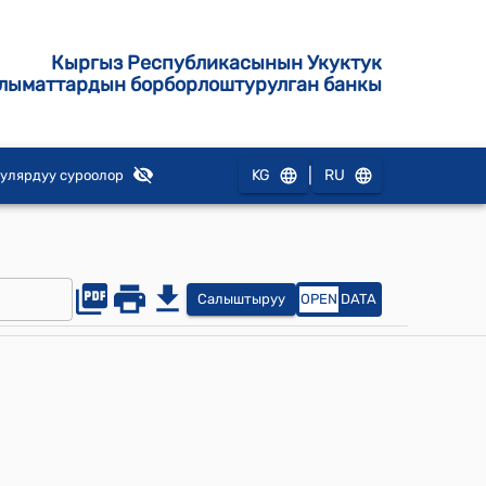
Кыргыз Республикасынын Укуктук
лыматтардын борборлоштурулган банкы
|
KG
RU
улярдуу суроолор
Салыштыруу
OPEN
DATA