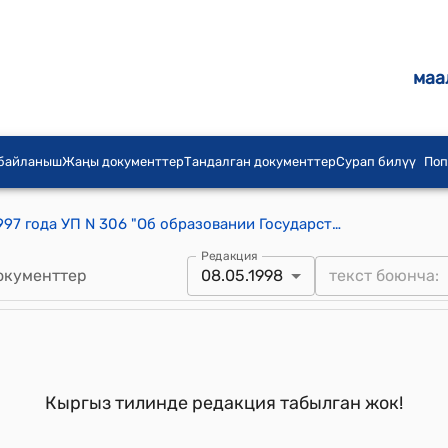
маа
 байланыш
Жаңы документтер
Тандалган документтер
Сурап билүү
Поп
Указ Президента КР от 4 ноября 1997 года УП N 306 "Об образовании Государственной комиссии по погашению задолженностей по уплате страховых взносов в Социальный фонд при Правительстве Кыргызской Республики"
Редакция
окументтер
08.05.1998
Кыргыз тилинде редакция табылган жок!