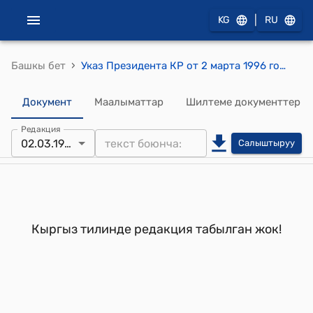
|
KG
RU
›
Башкы бет
Указ Президента КР от 2 марта 1996 года УП №43 "Об Ишимове Б.Б."
Документ
Маалыматтар
Шилтеме документтер
Редакция
02.03.1996
Салыштыруу
Кыргыз тилинде редакция табылган жок!