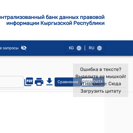
ентрализованный банк данных правовой
информации Кыргызской Республики
|
KG
RU
е запросы
Ошибка в тексте?
Выделите ее мышкой!
Сравнение
OPEN
DATA
И нажмите:
Сюда
Загрузить цитату