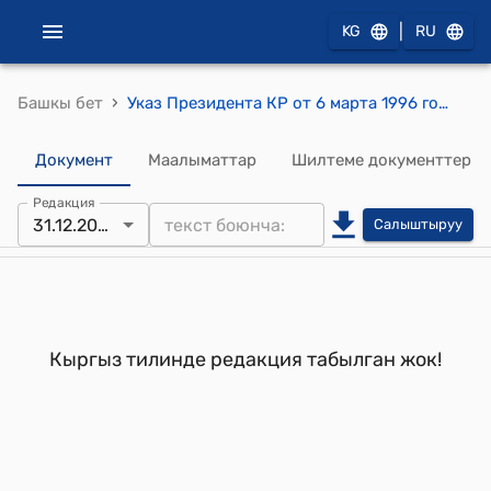
|
KG
RU
›
Башкы бет
Указ Президента КР от 6 марта 1996 года УП №94 "Об основных направлениях национальной программы "Аялзат"
Документ
Маалыматтар
Шилтеме документтер
Редакция
31.12.2021
Салыштыруу
Кыргыз тилинде редакция табылган жок!