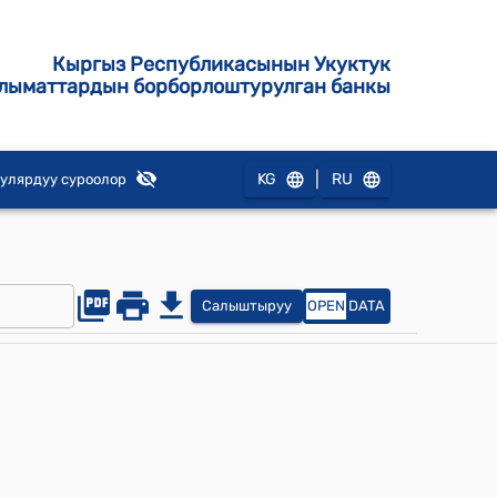
Кыргыз Республикасынын Укуктук
лыматтардын борборлоштурулган банкы
|
KG
RU
улярдуу суроолор
Салыштыруу
OPEN
DATA