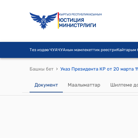
КЫРГЫЗ РЕСПУБЛИКАСЫНЫН
ЮСТИЦИЯ
МИНИСТРЛИГИ
Тез издөө ЧУА
ЧУАнын мамлекеттик реестри
Кайтарым
›
Башкы бет
Документ
Маалыматтар
Шилтеме д