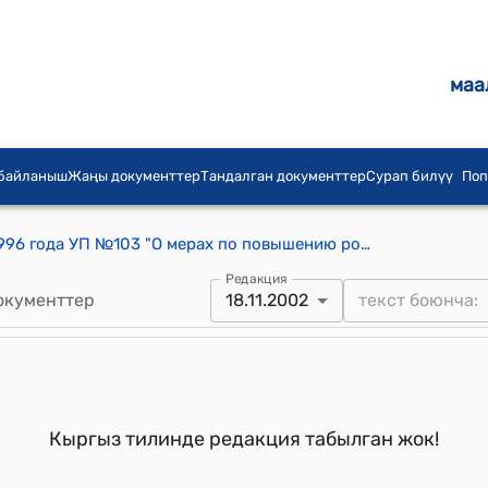
маа
 байланыш
Жаңы документтер
Тандалган документтер
Сурап билүү
Поп
Указ Президента КР от 20 марта 1996 года УП №103 "О мерах по повышению роли и ответственности глав местных государственных администраций и местного самоуправления"
Редакция
окументтер
18.11.2002
Кыргыз тилинде редакция табылган жок!