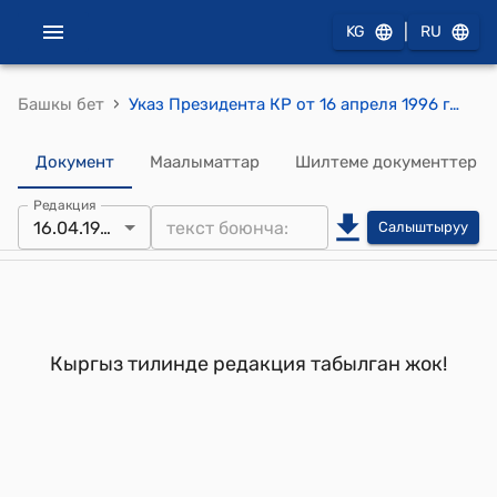
|
KG
RU
›
Башкы бет
Указ Президента КР от 16 апреля 1996 года УП N 147 "Об акционировании Кара-Балтинского горнорудного комбината"
Документ
Маалыматтар
Шилтеме документтер
Редакция
16.04.1996
Салыштыруу
Кыргыз тилинде редакция табылган жок!