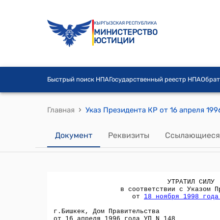
КЫРГЫЗСКАЯ РЕСПУБЛИКА
МИНИСТЕРСТВО
ЮСТИЦИИ
Быстрый поиск НПА
Государственный реестр НПА
Обрат
›
Главная
Документ
Реквизиты
Ссылающиеся