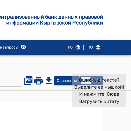
ентрализованный банк данных правовой
информации Кыргызской Республики
|
KG
RU
е запросы
Ошибка в тексте?
Сравнение
OPEN
DATA
Выделите ее мышкой!
И нажмите:
Сюда
Загрузить цитату