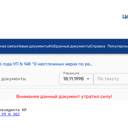
Ц
ная связь
Новые документы
Избранные документы
Справка
Популярны
Указ Президента КР от 16 апреля 1996 года УП N 148 "О неотложных мерах по реконструкции автомобильной дороги "Бишкек - Ош"
Редакция
 документы
18.11.1998
Внимание данный документ утратил силу!