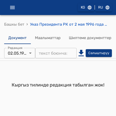
|
KG
RU
›
Башкы бет
Указ Президента РК от 2 мая 1996 года №УП-156 "О присвоении почетного звания "Заслуженный деятель культуры Кыргызской Республики" кознову Д.Г., Цукасовой Л.В."
Документ
Маалыматтар
Шилтеме документтер
Редакция
02.05.1996
Салыштыруу
Кыргыз тилинде редакция табылган жок!