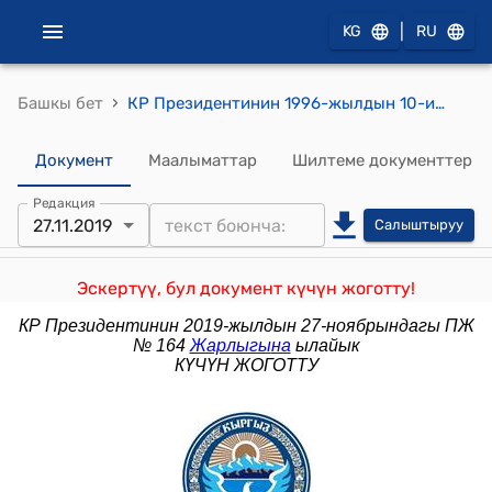
|
KG
RU
›
Башкы бет
КР Президентинин 1996-жылдын 10-июлундагы ПУ № 234 "Мамлекеттик сыйлыктар жөнүндө" жарлыгы
Документ
Маалыматтар
Шилтеме документтер
Редакция
27.11.2019
Салыштыруу
Эскертүү, бул документ күчүн жоготту!