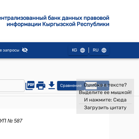
ентрализованный банк данных правовой
информации Кыргызской Республики
|
KG
RU
е запросы
Ошибка в тексте?
Сравнение
OPEN
DATA
Выделите ее мышкой!
И нажмите:
Сюда
Загрузить цитату