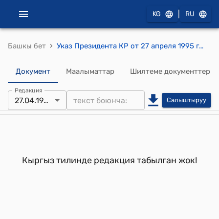
|
KG
RU
›
Башкы бет
Указ Президента КР от 27 апреля 1995 года УП №134 "О присвоениее почетного звания "Заслуженный экономист КР" Кыдыралиеву Б., Макамбаеву Р., Мамбетову К."
Документ
Маалыматтар
Шилтеме документтер
Редакция
27.04.1995
Салыштыруу
Кыргыз тилинде редакция табылган жок!