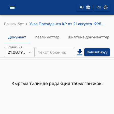
|
KG
RU
›
Башкы бет
Указ Президента КР от 21 августа 1995 года УП N 197 "О присвоении почетного звания "Заслуженный артист Кыргызской Республики" Жуманалиеву А., Молдокеевой С., Сейдракманову Н."
Документ
Маалыматтар
Шилтеме документтер
Редакция
21.08.1995
Салыштыруу
Кыргыз тилинде редакция табылган жок!