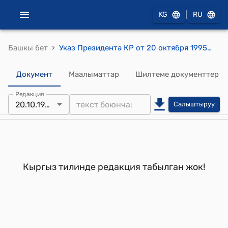
|
KG
RU
›
Башкы бет
Указ Президента КР от 20 октября 1995 года УП №-273 "О награждении Почетной грамотой Кыргызской Республики работников промышленности"
Документ
Маалыматтар
Шилтеме документтер
Редакция
20.10.1995
Салыштыруу
Кыргыз тилинде редакция табылган жок!