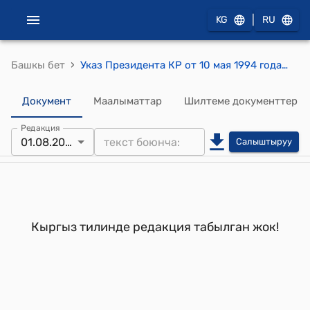
|
KG
RU
›
Башкы бет
Указ Президента КР от 10 мая 1994 года УП №75 "О Государственной комиссии Кыргызской Республики по реорганизации и ликвидации предприятий"
Документ
Маалыматтар
Шилтеме документтер
Редакция
01.08.2002
Салыштыруу
Кыргыз тилинде редакция табылган жок!