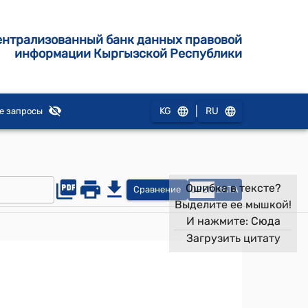
ентрализованный банк данных правовой
информации Кыргызской Республики
|
KG
RU
е запросы
Ошибка в тексте?
Сравнение
OPEN
DATA
Выделите ее мышкой!
И нажмите:
Сюда
Загрузить цитату