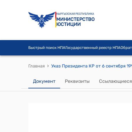
КЫРГЫЗСКАЯ РЕСПУБЛИКА
МИНИСТЕРСТВО
ЮСТИЦИИ
Быстрый поиск НПА
Государственный реестр НПА
Обрат
›
Главная
Документ
Реквизиты
Ссылающиеся