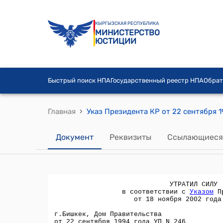
КЫРГЫЗСКАЯ РЕСПУБЛИКА
МИНИСТЕРСТВО
ЮСТИЦИИ
Быстрый поиск НПА
Государственный реестр НПА
Обрат
›
Главная
Документ
Реквизиты
Ссылающиеся