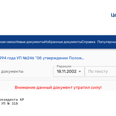
Ц
ная связь
Новые документы
Избранные документы
Справка
Популярны
Указ Президента КР от 22 сентября 1994 года УП №246 "Об утверждении Положения "Об основах организации местного самоуправления в Кыргызской Республике"
Редакция
 документы
18.11.2002
Внимание данный документ утратил силу!