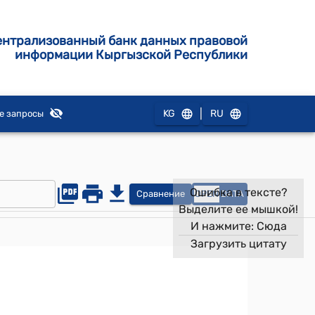
ентрализованный банк данных правовой
информации Кыргызской Республики
|
KG
RU
е запросы
Ошибка в тексте?
Сравнение
OPEN
DATA
Выделите ее мышкой!
И нажмите:
Сюда
Загрузить цитату