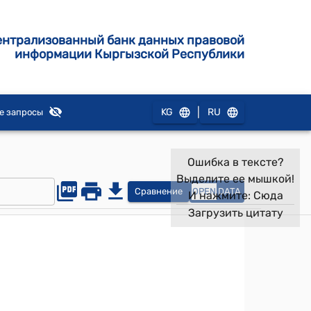
ентрализованный банк данных правовой
информации Кыргызской Республики
|
KG
RU
е запросы
Ошибка в тексте?
Выделите ее мышкой!
Сравнение
OPEN
DATA
И нажмите:
Сюда
Загрузить цитату