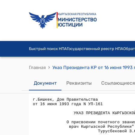
КЫРГЫЗСКАЯ РЕСПУБЛИКА
МИНИСТЕРСТВО
ЮСТИЦИИ
Быстрый поиск НПА
Государственный реестр НПА
Обрат
›
Главная
Документ
Реквизиты
Ссылающиеся