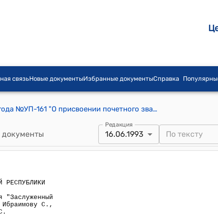
Ц
ная связь
Новые документы
Избранные документы
Справка
Популярны
Указ Президента КР от 16 июня 1993 года №УП-161 "О присвоении почетного звания "Заслуженный врач Кыргызской Республики" Ибраимову С., Турусбековой З.С."
Редакция
 документы
16.06.1993