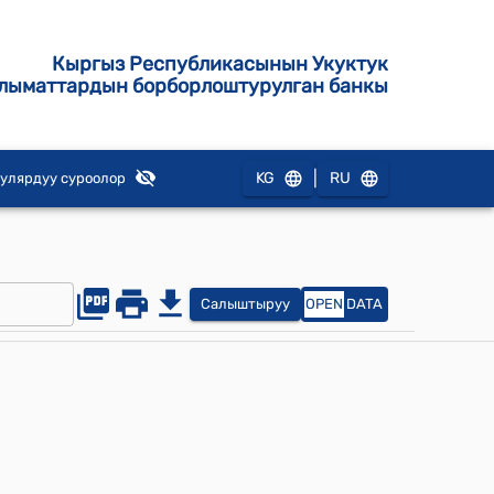
Кыргыз Республикасынын Укуктук
лыматтардын борборлоштурулган банкы
|
KG
RU
улярдуу суроолор
Салыштыруу
OPEN
DATA