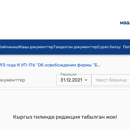
маа
 байланыш
Жаңы документтер
Тандалган документтер
Сурап билүү
Поп
Указ Президента КР от 28 июня 1993 года N УП-176 "Об освобождении фирмы "Береке" от уплаты налога на прибыль"
Редакция
окументтер
31.12.2021
Кыргыз тилинде редакция табылган жок!