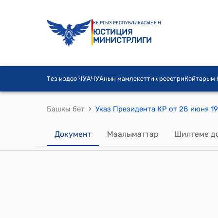
КЫРГЫЗ РЕСПУБЛИКАСЫНЫН
ЮСТИЦИЯ
МИНИСТРЛИГИ
Тез издөө ЧУА
ЧУАнын мамлекеттик реестри
Кайтарым
›
Башкы бет
Документ
Маалыматтар
Шилтеме д