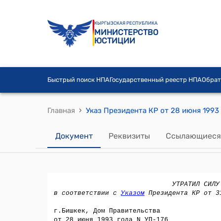
КЫРГЫЗСКАЯ РЕСПУБЛИКА
МИНИСТЕРСТВО
ЮСТИЦИИ
Быстрый поиск НПА
Государственный реестр НПА
Обрат
›
Главная
Документ
Реквизиты
Ссылающиеся