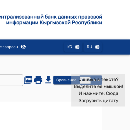
ентрализованный банк данных правовой
информации Кыргызской Республики
|
KG
RU
е запросы
Ошибка в тексте?
Сравнение
OPEN
DATA
Выделите ее мышкой!
И нажмите:
Сюда
Загрузить цитату