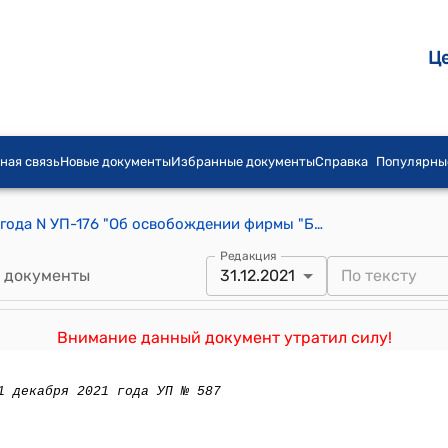
Ц
ная связь
Новые документы
Избранные документы
Справка
Популярны
Указ Президента КР от 28 июня 1993 года N УП-176 "Об освобождении фирмы "Береке" от уплаты налога на прибыль"
Редакция
 документы
31.12.2021
Внимание данный документ утратил силу!