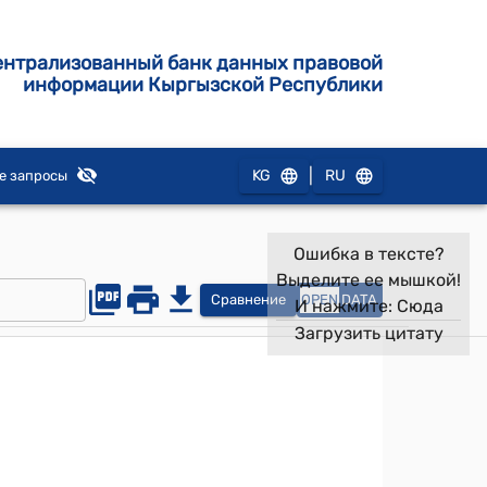
ентрализованный банк данных правовой
информации Кыргызской Республики
|
KG
RU
е запросы
Ошибка в тексте?
Выделите ее мышкой!
Сравнение
OPEN
DATA
И нажмите:
Сюда
Загрузить цитату