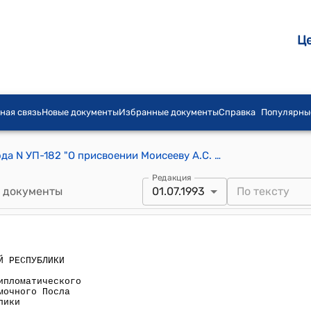
Ц
ная связь
Новые документы
Избранные документы
Справка
Популярны
Указ Президента КР от 1 июля 1993 года N УП-182 "О присвоении Моисееву А.С. дипломатического ранга Чрезвычайного и Полномочного Посла Кыргызской Республики"
Редакция
 документы
01.07.1993