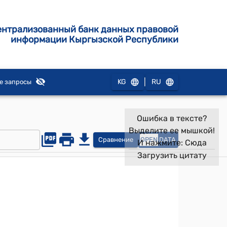
ентрализованный банк данных правовой
информации Кыргызской Республики
|
KG
RU
е запросы
Ошибка в тексте?
Выделите ее мышкой!
Сравнение
OPEN
DATA
И нажмите:
Сюда
Загрузить цитату