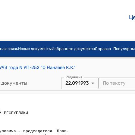
Ц
ная связь
Новые документы
Избранные документы
Справка
Популярны
93 года N УП-252 "О Нанаеве К.К."
Редакция
 документы
22.09.1993