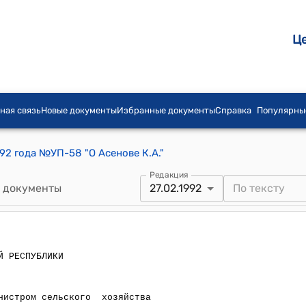
Ц
ная связь
Новые документы
Избранные документы
Справка
Популярны
92 года №УП-58 "О Асенове К.А."
Редакция
 документы
27.02.1992