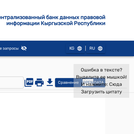
ентрализованный банк данных правовой
информации Кыргызской Республики
|
KG
RU
е запросы
Ошибка в тексте?
Выделите ее мышкой!
Сравнение
OPEN
DATA
И нажмите:
Сюда
Загрузить цитату