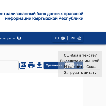
ентрализованный банк данных правовой
информации Кыргызской Республики
|
KG
RU
е запросы
Ошибка в тексте?
Выделите ее мышкой!
Сравнение
OPEN
DATA
И нажмите:
Сюда
Загрузить цитату