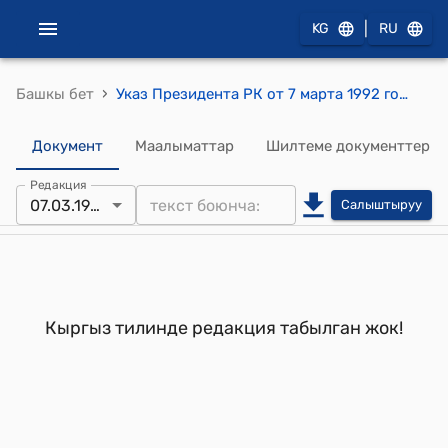
|
KG
RU
›
Башкы бет
Указ Президента РК от 7 марта 1992 года №УП-87 "О Джаманбаеве А.С."
Документ
Маалыматтар
Шилтеме документтер
Редакция
07.03.1992
Салыштыруу
Кыргыз тилинде редакция табылган жок!