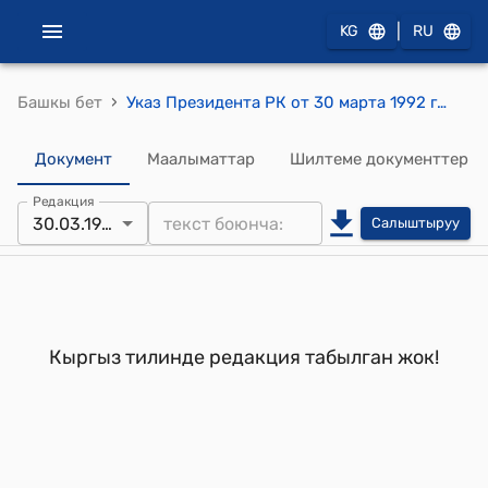
|
KG
RU
›
Башкы бет
Указ Президента РК от 30 марта 1992 года УП №116 "О Суталинове А.А."
Документ
Маалыматтар
Шилтеме документтер
Редакция
30.03.1992
Салыштыруу
Кыргыз тилинде редакция табылган жок!