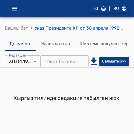
|
KG
RU
›
Башкы бет
Указ Президента КР от 30 апреля 1992 года УП N 143 " Об Исабекове А.И."
Документ
Маалыматтар
Шилтеме документтер
Редакция
30.04.1992
Салыштыруу
Кыргыз тилинде редакция табылган жок!