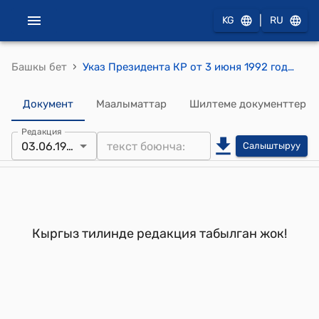
|
KG
RU
›
Башкы бет
Указ Президента КР от 3 июня 1992 года УП N 185 "О Сыдыкове А."
Документ
Маалыматтар
Шилтеме документтер
Редакция
03.06.1992
Салыштыруу
Кыргыз тилинде редакция табылган жок!