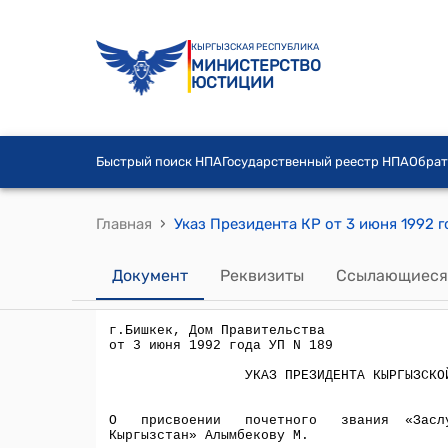
КЫРГЫЗСКАЯ РЕСПУБЛИКА
МИНИСТЕРСТВО
ЮСТИЦИИ
Быстрый поиск НПА
Государственный реестр НПА
Обрат
›
Главная
Документ
Реквизиты
Ссылающиеся