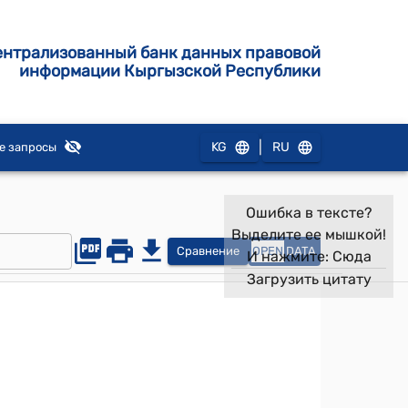
ентрализованный банк данных правовой
информации Кыргызской Республики
|
KG
RU
е запросы
Ошибка в тексте?
Выделите ее мышкой!
Сравнение
OPEN
DATA
И нажмите:
Сюда
Загрузить цитату