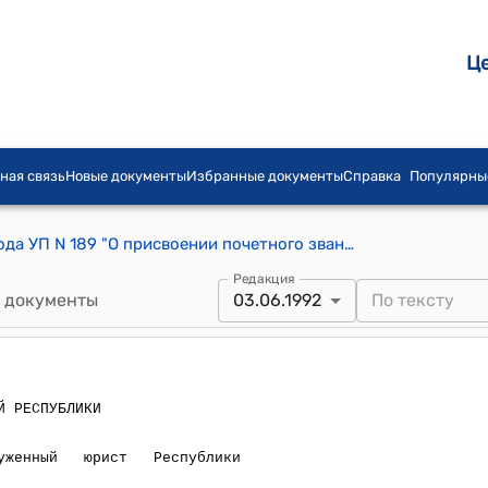
Ц
ная связь
Новые документы
Избранные документы
Справка
Популярны
Указ Президента КР от 3 июня 1992 года УП N 189 "О присвоении почетного звания «Заслуженный юрист Республики Кыргызстан» Алымбекову М."
Редакция
 документы
03.06.1992