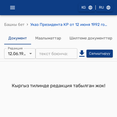
|
KG
RU
›
Башкы бет
Указ Президента КР от 12 июня 1992 года УП N 196 "О награждении Почетной грамотой Республики Кыргызстан работников Управления строительства «Нарынгидроэнергострой»
Документ
Маалыматтар
Шилтеме документтер
Редакция
12.06.1992
Салыштыруу
Кыргыз тилинде редакция табылган жок!