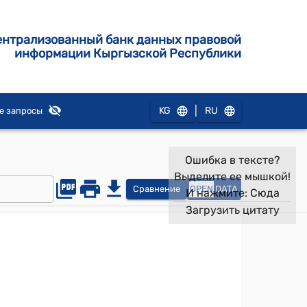
ентрализованный банк данных правовой
информации Кыргызской Республики
|
KG
RU
е запросы
Ошибка в тексте?
Выделите ее мышкой!
Сравнение
OPEN
DATA
И нажмите:
Сюда
Загрузить цитату