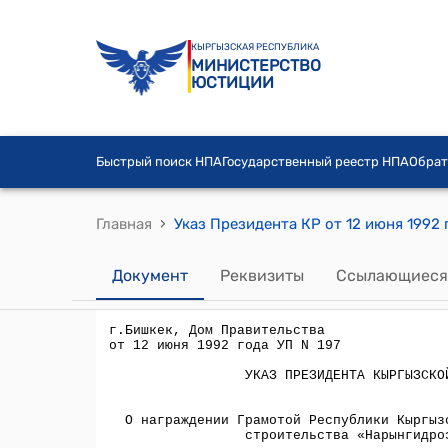
КЫРГЫЗСКАЯ РЕСПУБЛИКА
МИНИСТЕРСТВО
ЮСТИЦИИ
Быстрый поиск НПА
Государственный реестр НПА
Обрат
›
Главная
Документ
Реквизиты
Ссылающиеся