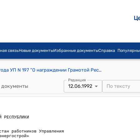
Ц
ная связь
Новые документы
Избранные документы
Справка
Популярны
Указ Президента КР от 12 июня 1992 года УП N 197 "О награждении Грамотой Республики Кыргызстан работников Управления строительства «Нарынгидроэнергострой»
Редакция
 документы
12.06.1992