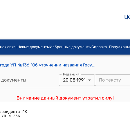
Ц
ная связь
Новые документы
Избранные документы
Справка
Популярны
Указ Президента РК от 5 апреля 1991 года УП №136 "Об уточнении названия Государственного комитета Республики Кыргызстан по управлению имуществом"
Редакция
 документы
20.08.1991
Внимание данный документ утратил силу!