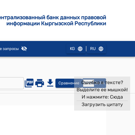
ентрализованный банк данных правовой
информации Кыргызской Республики
|
KG
RU
е запросы
Ошибка в тексте?
Сравнение
OPEN
DATA
Выделите ее мышкой!
И нажмите:
Сюда
Загрузить цитату