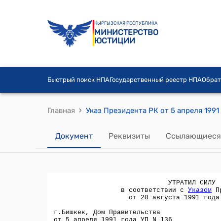
КЫРГЫЗСКАЯ РЕСПУБЛИКА
МИНИСТЕРСТВО
ЮСТИЦИИ
Быстрый поиск НПА
Государственный реестр НПА
Обрат
›
Главная
Документ
Реквизиты
Ссылающиеся