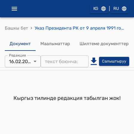
|
KG
RU
›
Башкы бет
Указ Президента РК от 9 апреля 1991 года УП №139 "О медицинском страховании граждан и улучшении медицинской помощи населению Республики Кыргызстан"
Документ
Маалыматтар
Шилтеме документтер
Редакция
16.02.2002
Салыштыруу
Кыргыз тилинде редакция табылган жок!