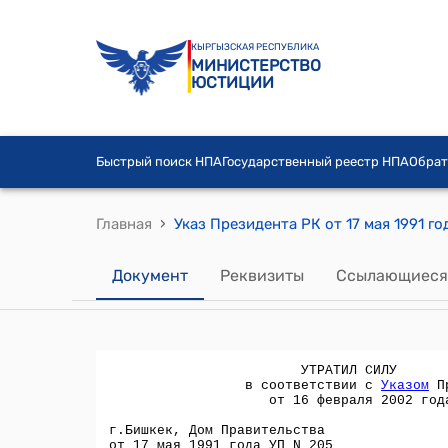
КЫРГЫЗСКАЯ РЕСПУБЛИКА
МИНИСТЕРСТВО
ЮСТИЦИИ
Быстрый поиск НПА
Государственный реестр НПА
Обрат
›
Главная
Документ
Реквизиты
Ссылающиеся