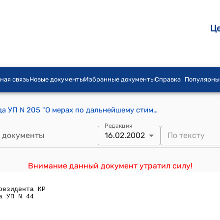
Ц
ная связь
Новые документы
Избранные документы
Справка
Популярны
Указ Президента РК от 17 мая 1991 года УП N 205 "О мерах по дальнейшему стимулированию производства товаров народного потребления и продукции производственно-технического назначения на промышленных предприятиях республики"
Редакция
 документы
16.02.2002
Внимание данный документ утратил силу!