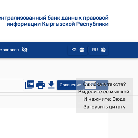
ентрализованный банк данных правовой
информации Кыргызской Республики
|
KG
RU
е запросы
Ошибка в тексте?
Сравнение
OPEN
DATA
Выделите ее мышкой!
И нажмите:
Сюда
Загрузить цитату